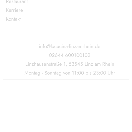
Restaurant
Karriere
Kontakt
Kontakt
info@lacucina-linzamrhein.de
02644 600100102
Linzhausenstraße 1, 53545 Linz am Rhein
Montag - Sonntag von 11:00 bis 23:00 Uhr
Datenschutzerklärung
Impressum
Cookie EU Richtlinie
© Copyright lacucina-linzamrhein. All rights Reserved. |
Website & Marketing:
Bishop & Goodman